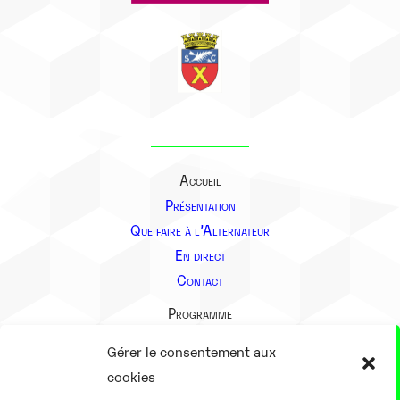
Accueil
Présentation
Que faire à l’Alternateur
En direct
Contact
Programme
Présentation
Gérer le consentement aux
Notre équipe
cookies
Aller plus loin