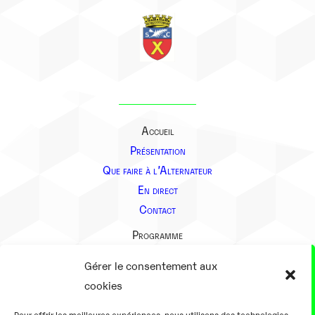
Accueil
Présentation
Que faire à l’Alternateur
En direct
Contact
Programme
Présentation
Gérer le consentement aux
Notre équipe
cookies
Aller plus loin
Pour offrir les meilleures expériences, nous utilisons des technologies