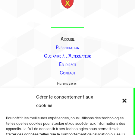
Accueil
Présentation
Que faire à l’Alternateur
En direct
Contact
Programme
Présentation
Gérer le consentement aux
Notre équipe
cookies
Aller plus loin
Pour offrir les meilleures expériences, nous utilisons des technologies
En pratique
telles que les cookies pour stocker et/ou accéder aux informations des
appareils. Le fait de consentir à ces technologies nous permettra de
Tarifs et horaires
traiter des données telles que le comportement de navigation ou les ID