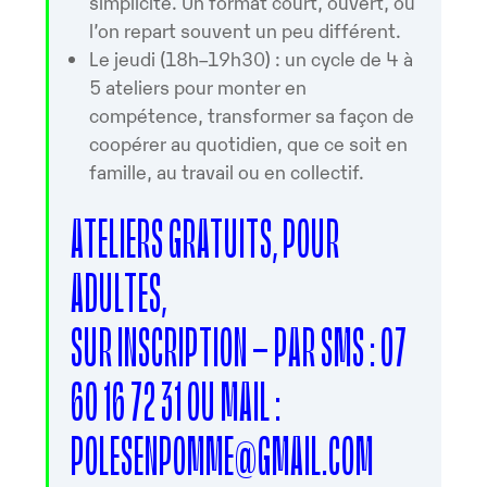
simplicité. Un format court, ouvert, où
l’on repart souvent un peu différent.
Le jeudi (18h–19h30) : un cycle de 4 à
5 ateliers pour monter en
compétence, transformer sa façon de
coopérer au quotidien, que ce soit en
famille, au travail ou en collectif.
ATELIERS GRATUITS, POUR
ADULTES,
SUR INSCRIPTION – PAR SMS : 07
60 16 72 31 OU MAIL :
POLESENPOMME@GMAIL.COM