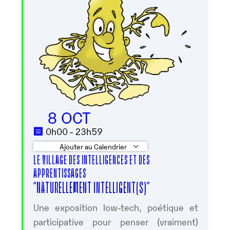
8 OCT
0h00 - 23h59
Ajouter au Calendrier
LE VILLAGE DES INTELLIGENCES ET DES
Télécharger ICS
Calendrier Google
APPRENTISSAGES
“NATURELLEMENT INTELLIGENT(S)”
Une exposition low-tech, poétique et
participative pour penser (vraiment)