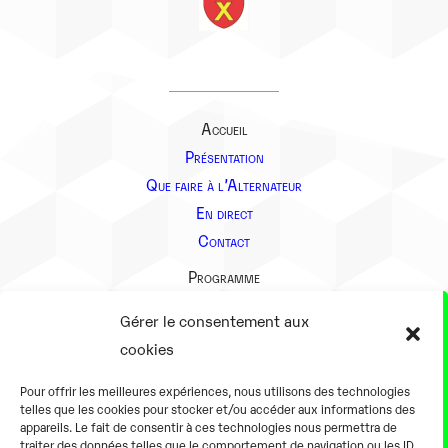
Accueil
Présentation
Que faire à l’Alternateur
En direct
Contact
Programme
Présentation
Gérer le consentement aux
Notre équipe
cookies
Aller plus loin
Pour offrir les meilleures expériences, nous utilisons des technologies
En pratique
telles que les cookies pour stocker et/ou accéder aux informations des
appareils. Le fait de consentir à ces technologies nous permettra de
Tarifs et horaires
traiter des données telles que le comportement de navigation ou les ID