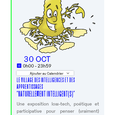
30 OCT
0h00 - 23h59
Ajouter au Calendrier
LE VILLAGE DES INTELLIGENCES ET DES
Télécharger ICS
Calendrier Google
APPRENTISSAGES
“NATURELLEMENT INTELLIGENT(S)”
Une exposition low-tech, poétique et
participative pour penser (vraiment)