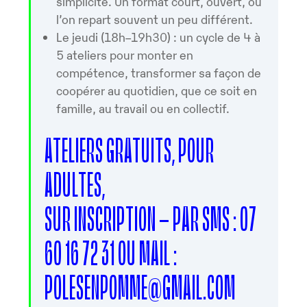
simplicité. Un format court, ouvert, où
l’on repart souvent un peu différent.
Le jeudi (18h–19h30) : un cycle de 4 à
5 ateliers pour monter en
compétence, transformer sa façon de
coopérer au quotidien, que ce soit en
famille, au travail ou en collectif.
ATELIERS GRATUITS, POUR
ADULTES,
SUR INSCRIPTION – PAR SMS : 07
60 16 72 31 OU MAIL :
POLESENPOMME@GMAIL.COM