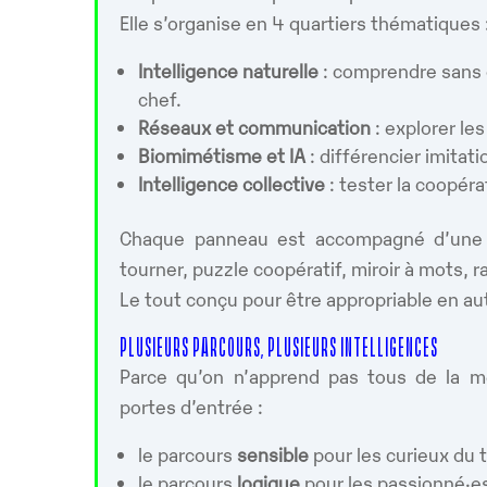
Elle s’organise en 4 quartiers thématiques 
Intelligence naturelle
: comprendre sans 
chef.
Réseaux et communication
: explorer le
Biomimétisme et IA
: différencier imitati
Intelligence collective
: tester la coopéra
Chaque panneau est accompagné d’une st
tourner, puzzle coopératif, miroir à mots, 
Le tout conçu pour être appropriable en au
PLUSIEURS PARCOURS, PLUSIEURS INTELLIGENCES
Parce qu’on n’apprend pas tous de la mê
portes d’entrée :
le parcours
sensible
pour les curieux du
le parcours
logique
pour les passionné·e