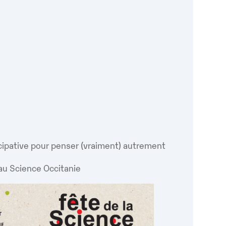
oogle
iCalendar
Office 365
cipative pour penser (vraiment) autrement
au Science Occitanie