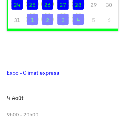
24
25
26
27
28
29
30
31
1
2
3
4
5
6
Outlook Live
Expo - Climat express
4 Août
9h00 - 20h00