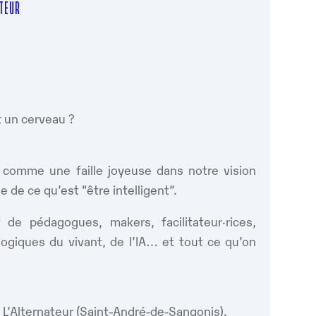
ATEUR
nt un cerveau ?
comme une faille joyeuse dans notre vision
e de ce qu’est “être intelligent”.
f de pédagogues, makers, facilitateur·rices,
s logiques du vivant, de l’IA… et tout ce qu’on
à L’Alternateur (Saint-André-de-Sangonis).