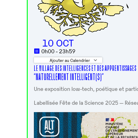
10 OCT
0h00 - 23h59
Ajouter au Calendrier
LE VILLAGE DES INTELLIGENCES ET DES APPRENTISSAGES
Télécharger ICS
Calendrier G
“NATURELLEMENT INTELLIGENT(S)”
Une exposition low-tech, poétique et parti
Labellisée Fête de la Science 2025 — Rése