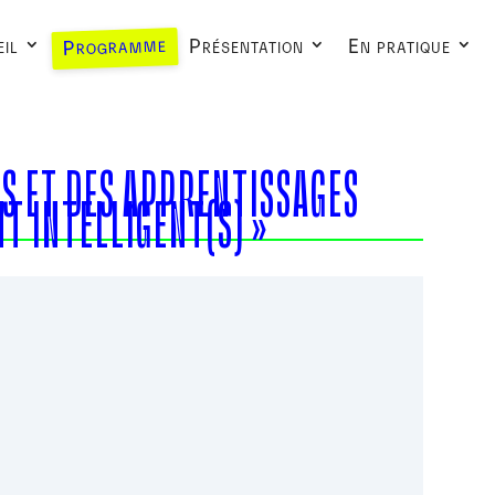
Programme
il
Présentation
En pratique
ES ET DES APPRENTISSAGES
T INTELLIGENT(S) »