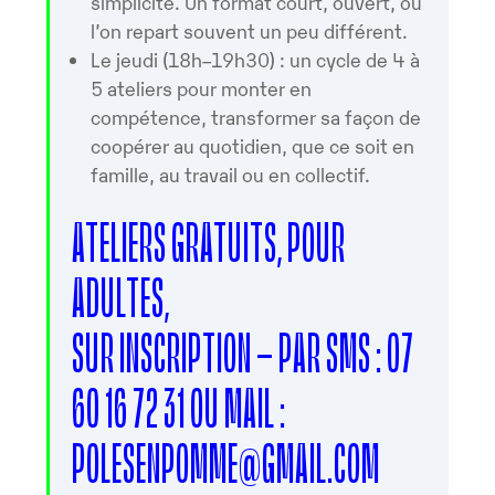
simplicité. Un format court, ouvert, où
l’on repart souvent un peu différent.
Le jeudi (18h–19h30) : un cycle de 4 à
5 ateliers pour monter en
compétence, transformer sa façon de
coopérer au quotidien, que ce soit en
famille, au travail ou en collectif.
ATELIERS GRATUITS, POUR
ADULTES,
SUR INSCRIPTION – PAR SMS : 07
60 16 72 31 OU MAIL :
POLESENPOMME@GMAIL.COM