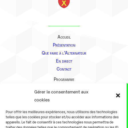
Accueil
Présentation
Que faire à l’Alternateur
En direct
Contact
Programme
Présentation
Gérer le consentement aux
Notre équipe
cookies
Aller plus loin
Pour offrir les meilleures expériences, nous utilisons des technologies
En pratique
telles que les cookies pour stocker et/ou accéder aux informations des
appareils. Le fait de consentir à ces technologies nous permettra de
Tarifs et horaires
traiter des données telles que le comportement de navigation ou les ID