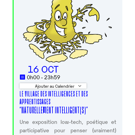
16 OCT
0h00 - 23h59
Ajouter au Calendrier
LE VILLAGE DES INTELLIGENCES ET DES
Télécharger ICS
Calendrier Googl
APPRENTISSAGES
“NATURELLEMENT INTELLIGENT(S)”
Une exposition low-tech, poétique et
participative pour penser (vraiment)