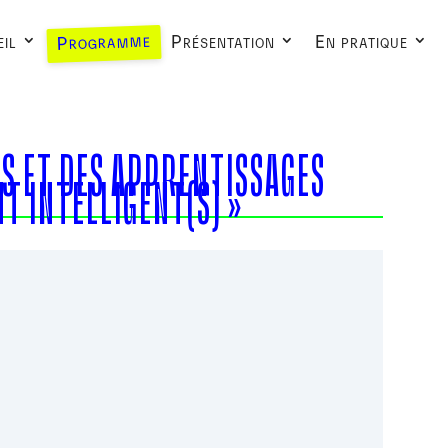
Programme
il
Présentation
En pratique
ES ET DES APPRENTISSAGES
T INTELLIGENT(S) »