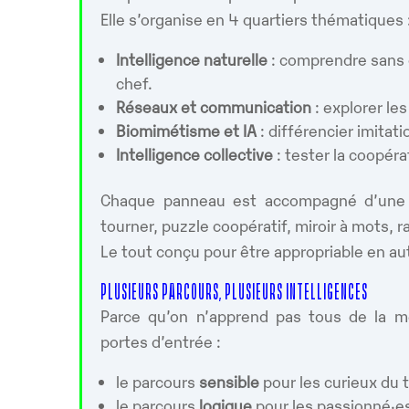
Elle s’organise en 4 quartiers thématiques 
Intelligence naturelle
: comprendre sans 
chef.
Réseaux et communication
: explorer le
Biomimétisme et IA
: différencier imitati
Intelligence collective
: tester la coopéra
Chaque panneau est accompagné d’une st
tourner, puzzle coopératif, miroir à mots, 
Le tout conçu pour être appropriable en au
PLUSIEURS PARCOURS, PLUSIEURS INTELLIGENCES
Parce qu’on n’apprend pas tous de la mê
portes d’entrée :
le parcours
sensible
pour les curieux du
le parcours
logique
pour les passionné·e