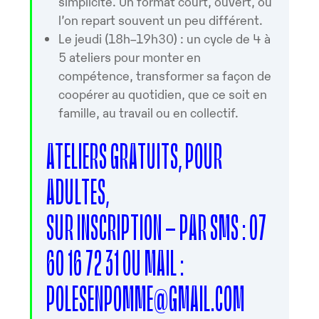
simplicité. Un format court, ouvert, où
l’on repart souvent un peu différent.
Le jeudi (18h–19h30) : un cycle de 4 à
5 ateliers pour monter en
compétence, transformer sa façon de
coopérer au quotidien, que ce soit en
famille, au travail ou en collectif.
ATELIERS GRATUITS, POUR
ADULTES,
SUR INSCRIPTION – PAR SMS : 07
60 16 72 31 OU MAIL :
POLESENPOMME@GMAIL.COM