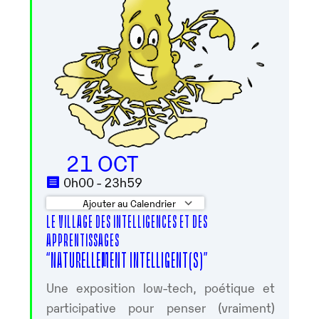
21 OCT
0h00 - 23h59
Ajouter au Calendrier
LE VILLAGE DES INTELLIGENCES ET DES
Télécharger ICS
Calendrier Google
APPRENTISSAGES
“NATURELLEMENT INTELLIGENT(S)”
Une exposition low-tech, poétique et
participative pour penser (vraiment)