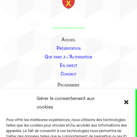
Accueil
Présentation
Que faire à l’Alternateur
En direct
Contact
Programme
Présentation
Gérer le consentement aux
Notre équipe
cookies
Aller plus loin
Pour offrir les meilleures expériences, nous utilisons des technologies
En pratique
telles que les cookies pour stocker et/ou accéder aux informations des
appareils. Le fait de consentir à ces technologies nous permettra de
Tarifs et horaires
traiter des données telles que le comportement de navigation ou les ID