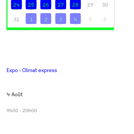
24
25
26
27
28
29
30
31
1
2
3
4
5
6
Expo - Climat express
4 Août
Outlook Live
9h00 - 20h00