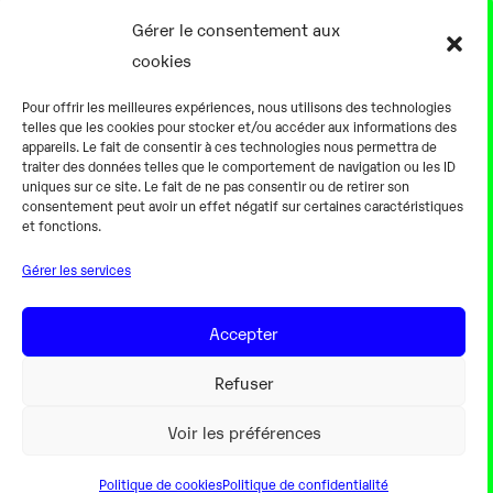
Présentation
Gérer le consentement aux
Notre équipe
cookies
Aller plus loin
Pour offrir les meilleures expériences, nous utilisons des technologies
En pratique
telles que les cookies pour stocker et/ou accéder aux informations des
appareils. Le fait de consentir à ces technologies nous permettra de
Tarifs et horaires
traiter des données telles que le comportement de navigation ou les ID
Salles
uniques sur ce site. Le fait de ne pas consentir ou de retirer son
consentement peut avoir un effet négatif sur certaines caractéristiques
Équipements numériques
et fonctions.
Équipements traditionnels
Gérer les services
Pour les pro
Gaming
Accepter
Refuser
Mentions légales
Voir les préférences
Politique de cookies
Politique de confidentialité