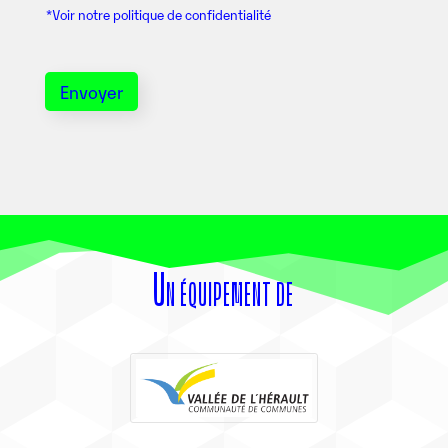
t
D
*Voir notre politique de confidentialité
t
*
e
r
Envoyer
Un équipement de