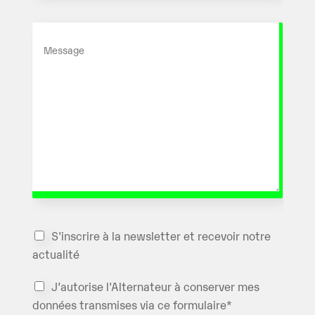
t
*
M
e
s
s
a
g
e
*
N
S'inscrire à la newsletter et recevoir notre
e
actualité
w
s
R
J’autorise l'Alternateur à conserver mes
l
G
e
données transmises via ce formulaire*
P