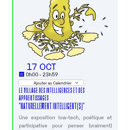
17 OCT
0h00 - 23h59
Ajouter au Calendrier
LE VILLAGE DES INTELLIGENCES ET DES
Télécharger ICS
Calendrier Googl
APPRENTISSAGES
“NATURELLEMENT INTELLIGENT(S)”
Une exposition low-tech, poétique et
participative pour penser (vraiment)