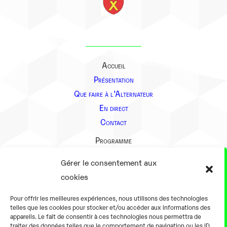
Accueil
Présentation
Que faire à l’Alternateur
En direct
Contact
Programme
Présentation
Gérer le consentement aux
Notre équipe
cookies
Aller plus loin
Pour offrir les meilleures expériences, nous utilisons des technologies
En pratique
telles que les cookies pour stocker et/ou accéder aux informations des
appareils. Le fait de consentir à ces technologies nous permettra de
Tarifs et horaires
traiter des données telles que le comportement de navigation ou les ID