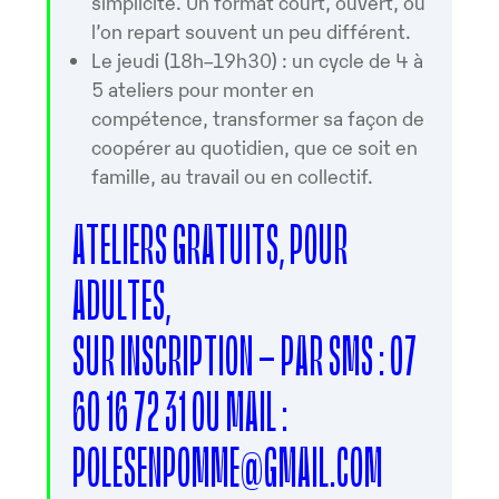
simplicité. Un format court, ouvert, où
l’on repart souvent un peu différent.
Le jeudi (18h–19h30) : un cycle de 4 à
5 ateliers pour monter en
compétence, transformer sa façon de
coopérer au quotidien, que ce soit en
famille, au travail ou en collectif.
ATELIERS GRATUITS, POUR
ADULTES,
SUR INSCRIPTION – PAR SMS : 07
60 16 72 31 OU MAIL :
POLESENPOMME@GMAIL.COM