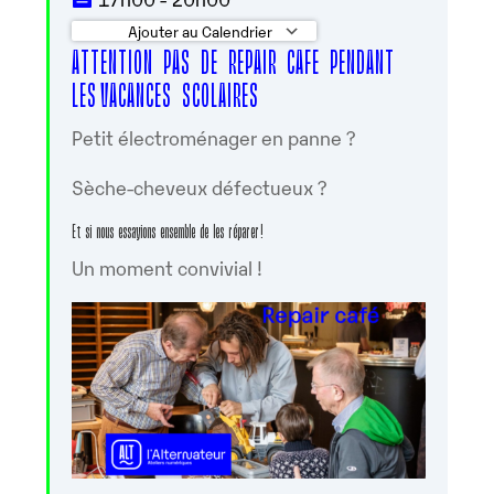
Ajouter au Calendrier
ATTENTION PAS DE REPAIR CAFE PENDANT
Télécharger ICS
Calendrier Googl
LES VACANCES SCOLAIRES
Petit électroménager en panne ?
Sèche-cheveux défectueux ?
Et si nous essayions ensemble de les réparer !
Un moment convivial !