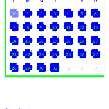
L
M
M
J
V
S
D
+
30
1
2
3
4
5
6
+
+
7
8
9
10
11
12
13
+
14
15
16
17
18
19
20
+
21
22
23
24
25
26
27
28
29
30
31
1
2
3