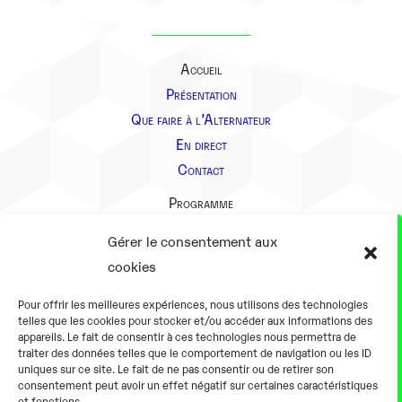
Accueil
Présentation
Que faire à l’Alternateur
En direct
Contact
Programme
Présentation
Gérer le consentement aux
Notre équipe
cookies
Aller plus loin
Pour offrir les meilleures expériences, nous utilisons des technologies
En pratique
telles que les cookies pour stocker et/ou accéder aux informations des
appareils. Le fait de consentir à ces technologies nous permettra de
Tarifs et horaires
traiter des données telles que le comportement de navigation ou les ID
Salles
uniques sur ce site. Le fait de ne pas consentir ou de retirer son
consentement peut avoir un effet négatif sur certaines caractéristiques
Équipements numériques
et fonctions.