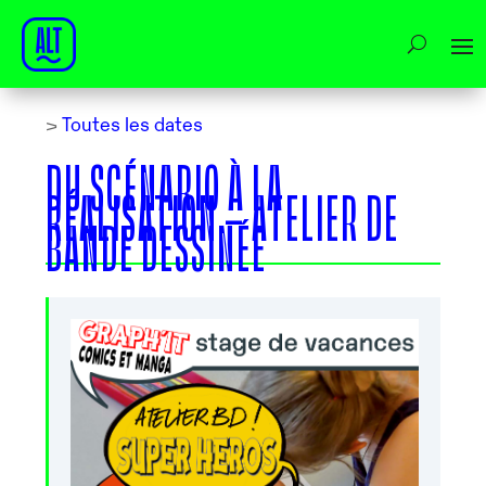
>
Toutes les dates
DU SCÉNARIO À LA
RÉALISATION – ATELIER DE
BANDE DESSINÉE