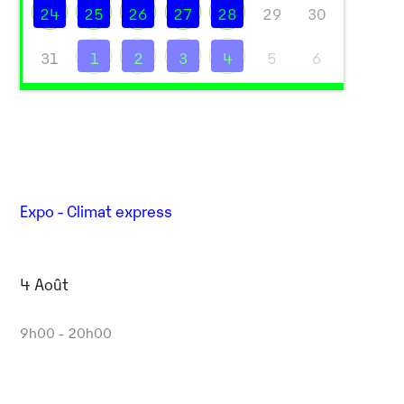
24
25
26
27
28
29
30
31
1
2
3
4
5
6
Expo - Climat express
4 Août
9h00 - 20h00
Outlook Live