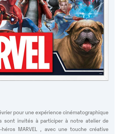
évrier pour une expérience cinématographique
oogle
iCalendar
Office 365
sont invités à participer à notre atelier de
r-héros MARVEL , avec une touche créative