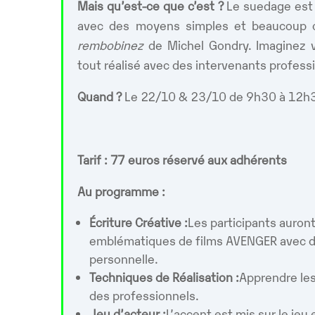
Mais qu’est-ce que c’est ?
Le suedage est 
avec des moyens simples et beaucoup d’
rembobinez
de Michel Gondry. Imaginez vo
tout réalisé avec des intervenants professi
Quand ?
Le 22/10 & 23/10 de 9h30 à 12h3
Tarif : 77 euros réservé aux adhérents
Au programme :
Écriture Créative :
Les participants auron
emblématiques de films AVENGER avec d
personnelle.
Techniques de Réalisation :
Apprendre les
des professionnels.
Jeu d’acteur :
L’accent est mis sur le jeu 