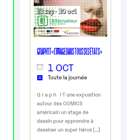
GRAPH’IT « L’IMAGE DANS TOUS SES ÉTATS »
1 OCT
Toute la journée
G r a p h I T une exposition
autour des COMICS
américain un stage de
dessin pour apprendre à
dessiner un super héros [...]