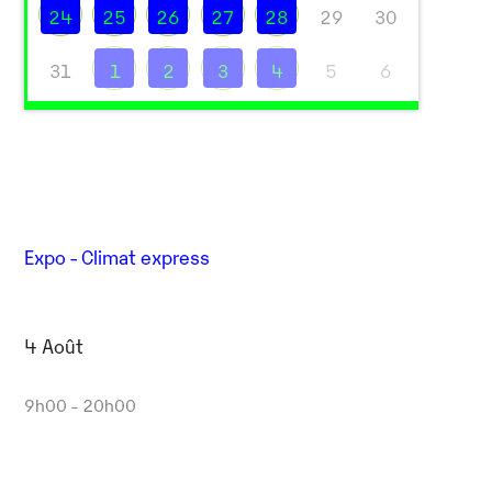
24
25
26
27
28
29
30
31
1
2
3
4
5
6
Expo - Climat express
4 Août
Outlook Live
9h00 - 20h00