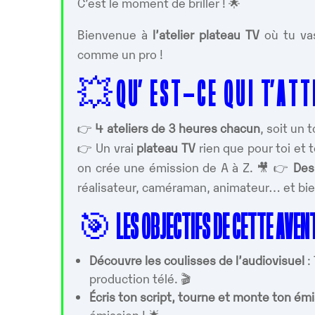
C’est le moment de briller ! 🌟
Bienvenue à
l’atelier plateau TV
où tu va
comme un pro !
💥
Q U’ E S T – C E Q U I T’ A T T
👉
4 ateliers de 3 heures chacun
, soit un 
👉 Un vrai
plateau TV
rien que pour toi et 
on crée une émission de A à Z. 🎥 👉
Des
réalisateur, caméraman, animateur… et bie
🎯
LES OBJECTIFS DE CETTE AVEN
Découvre les coulisses de l’audiovisuel
:
production télé. 🎬
Écris ton script, tourne et monte ton ém
émission ! 🌟