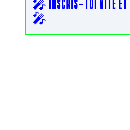
🎤
I N S C R I S – T O I V I T E E T
🎤