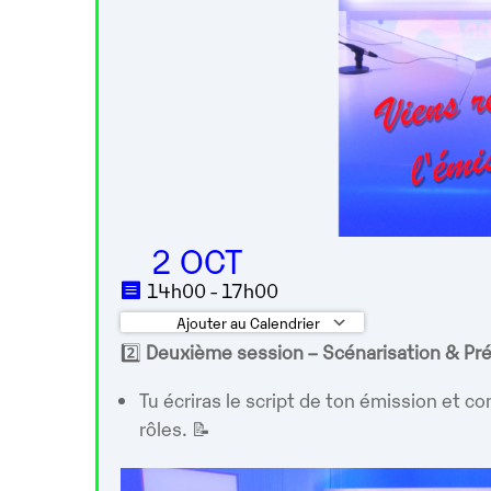
2 OCT
14h00 - 17h00
Ajouter au Calendrier
2️⃣
Deuxième session – Scénarisation & Pré
Télécharger ICS
Calendrier G
Tu écriras le script de ton émission et 
rôles. 📝