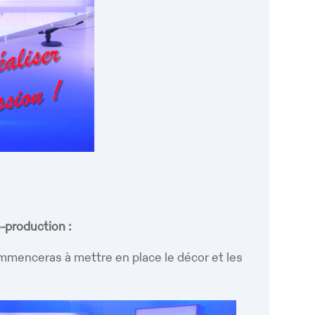
-production :
oogle
iCalendar
Office 365
commenceras à mettre en place le décor et les