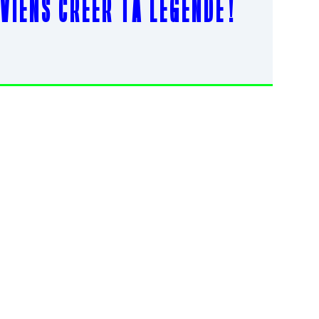
 V I E N S C R É E R T A L É G E N D E !