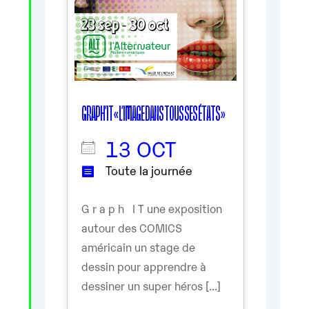
GRAPH’IT « L’IMAGE DANS TOUS SES ÉTATS »
13 OCT
Toute la journée
G r a p h I T une exposition
autour des COMICS
américain un stage de
dessin pour apprendre à
dessiner un super héros [...]