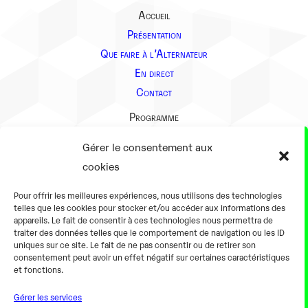
Accueil
Présentation
Que faire à l’Alternateur
En direct
Contact
Programme
Présentation
Gérer le consentement aux
Notre équipe
cookies
Aller plus loin
Pour offrir les meilleures expériences, nous utilisons des technologies
En pratique
telles que les cookies pour stocker et/ou accéder aux informations des
appareils. Le fait de consentir à ces technologies nous permettra de
Tarifs et horaires
traiter des données telles que le comportement de navigation ou les ID
Salles
uniques sur ce site. Le fait de ne pas consentir ou de retirer son
consentement peut avoir un effet négatif sur certaines caractéristiques
Équipements numériques
et fonctions.
Équipements traditionnels
Gérer les services
Pour les pro