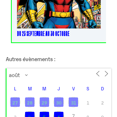
DU 23 SEPTEMBRE AU 30 OCTOBRE
Autres évènements :
L
M
M
J
V
S
D
27
28
29
30
31
1
2
7