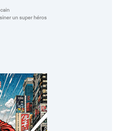
Google
iCalendar
Office 365
cain
siner un super héros