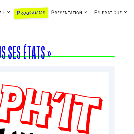
Programme
il
Présentation
En pratique
S SES ÉTATS »