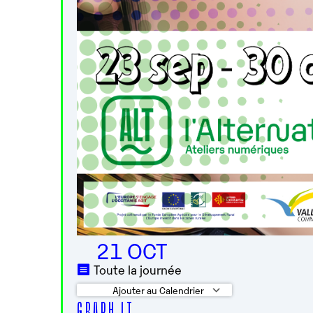
21 OCT
Toute la journée
Ajouter au Calendrier
G R A P H I T