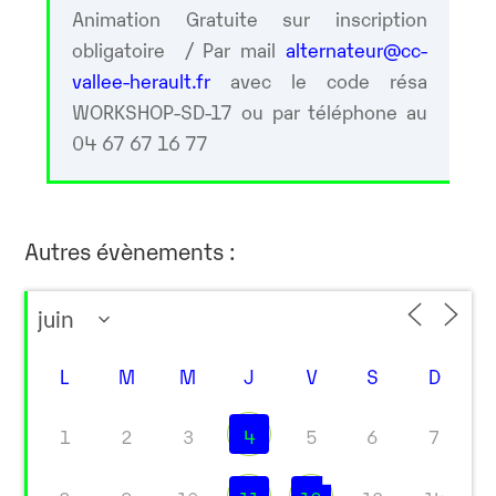
Animation Gratuite sur inscription
obligatoire / Par mail
alternateur@cc-
vallee-herault.fr
avec le code résa
WORKSHOP-SD-17 ou par téléphone au
04 67 67 16 77
Autres évènements :
L
M
M
J
V
S
D
1
2
3
4
5
6
7