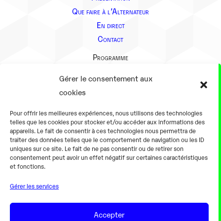
Que faire à l’Alternateur
En direct
Contact
Programme
Présentation
Gérer le consentement aux
Notre équipe
cookies
Aller plus loin
Pour offrir les meilleures expériences, nous utilisons des technologies
En pratique
telles que les cookies pour stocker et/ou accéder aux informations des
appareils. Le fait de consentir à ces technologies nous permettra de
Tarifs et horaires
traiter des données telles que le comportement de navigation ou les ID
Salles
uniques sur ce site. Le fait de ne pas consentir ou de retirer son
consentement peut avoir un effet négatif sur certaines caractéristiques
Équipements numériques
et fonctions.
Équipements traditionnels
Gérer les services
Pour les pro
Gaming
Accepter