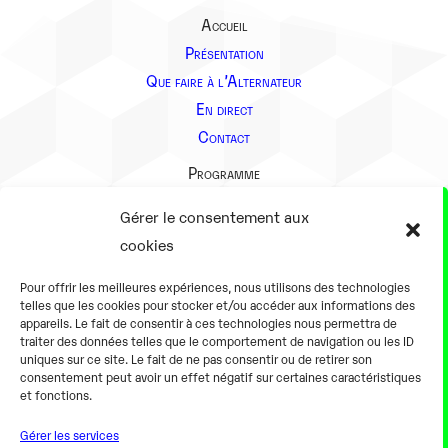
Accueil
Présentation
Que faire à l’Alternateur
En direct
Contact
Programme
Présentation
Gérer le consentement aux
Notre équipe
cookies
Aller plus loin
Pour offrir les meilleures expériences, nous utilisons des technologies
En pratique
telles que les cookies pour stocker et/ou accéder aux informations des
appareils. Le fait de consentir à ces technologies nous permettra de
Tarifs et horaires
traiter des données telles que le comportement de navigation ou les ID
Salles
uniques sur ce site. Le fait de ne pas consentir ou de retirer son
consentement peut avoir un effet négatif sur certaines caractéristiques
Équipements numériques
et fonctions.
Équipements traditionnels
Gérer les services