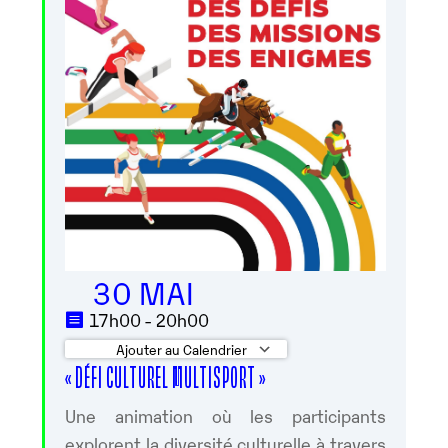
30 MAI
17h00 - 20h00
Ajouter au Calendrier
« DÉFI CULTUREL MULTISPORT »
Télécharger ICS
Calendrier Googl
Une animation où les participants
explorent la diversité culturelle à travers