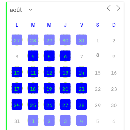
L
M
M
J
V
S
D
27
28
29
30
31
1
2
8
3
4
5
6
7
9
10
11
12
13
14
15
16
17
18
19
20
21
22
23
24
25
26
27
28
29
30
31
1
2
3
4
5
6