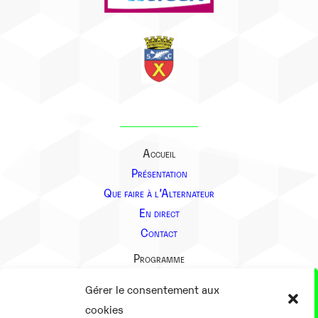
Accueil
Présentation
Que faire à l’Alternateur
En direct
Contact
Programme
Présentation
Gérer le consentement aux
Notre équipe
cookies