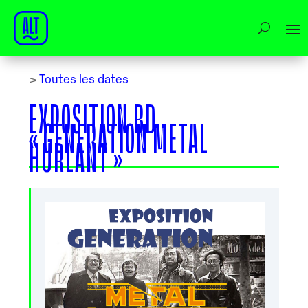
>
Toutes les dates
EXPOSITION BD
« GENERATION METAL
HURLANT »