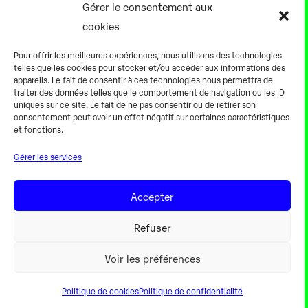
Présentation
Gérer le consentement aux
Notre équipe
cookies
Aller plus loin
Pour offrir les meilleures expériences, nous utilisons des technologies
En pratique
telles que les cookies pour stocker et/ou accéder aux informations des
appareils. Le fait de consentir à ces technologies nous permettra de
Tarifs et horaires
traiter des données telles que le comportement de navigation ou les ID
Salles
uniques sur ce site. Le fait de ne pas consentir ou de retirer son
consentement peut avoir un effet négatif sur certaines caractéristiques
Équipements numériques
et fonctions.
Équipements traditionnels
Gérer les services
Pour les pro
Gaming
Accepter
Refuser
Mentions légales
Voir les préférences
Politique de cookies
Politique de confidentialité
Webdesign Colorinweb