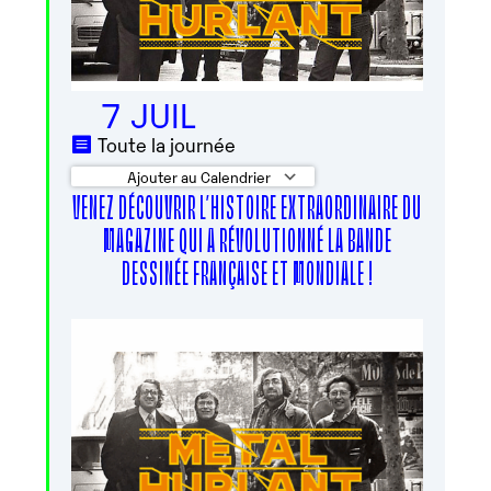
7 JUIL
Toute la journée
Ajouter au Calendrier
VENEZ DÉCOUVRIR L’HISTOIRE EXTRAORDINAIRE DU
Télécharger ICS
Calendrier Googl
MAGAZINE QUI A RÉVOLUTIONNÉ LA BANDE
DESSINÉE FRANÇAISE ET MONDIALE !