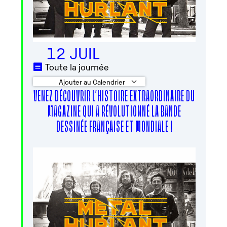
12 JUIL
Toute la journée
Ajouter au Calendrier
VENEZ DÉCOUVRIR L’HISTOIRE EXTRAORDINAIRE DU
Télécharger ICS
Calendrier Google
MAGAZINE QUI A RÉVOLUTIONNÉ LA BANDE
DESSINÉE FRANÇAISE ET MONDIALE !