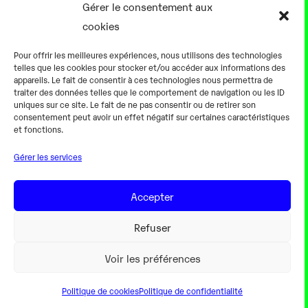
Présentation
Gérer le consentement aux
Notre équipe
cookies
Aller plus loin
Pour offrir les meilleures expériences, nous utilisons des technologies
En pratique
telles que les cookies pour stocker et/ou accéder aux informations des
appareils. Le fait de consentir à ces technologies nous permettra de
Tarifs et horaires
traiter des données telles que le comportement de navigation ou les ID
Salles
uniques sur ce site. Le fait de ne pas consentir ou de retirer son
consentement peut avoir un effet négatif sur certaines caractéristiques
Équipements numériques
et fonctions.
Équipements traditionnels
Gérer les services
Pour les pro
Gaming
Accepter
Refuser
Mentions légales
Voir les préférences
Politique de cookies
Politique de confidentialité
Webdesign Colorinweb