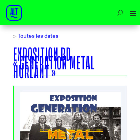
>
Toutes les dates
EXPOSITION BD
« GENERATION METAL
HURLANT »