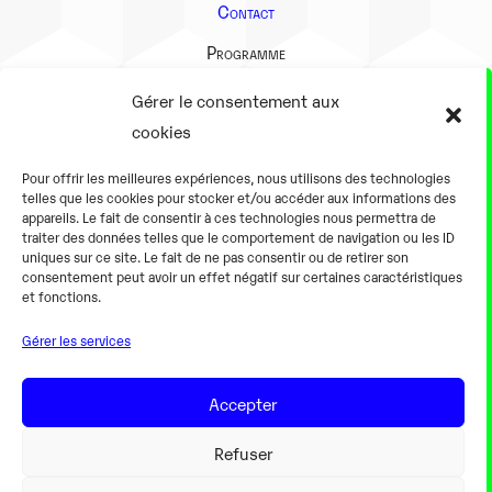
Contact
Programme
Présentation
Gérer le consentement aux
Notre équipe
cookies
Aller plus loin
Pour offrir les meilleures expériences, nous utilisons des technologies
En pratique
telles que les cookies pour stocker et/ou accéder aux informations des
appareils. Le fait de consentir à ces technologies nous permettra de
Tarifs et horaires
traiter des données telles que le comportement de navigation ou les ID
Salles
uniques sur ce site. Le fait de ne pas consentir ou de retirer son
consentement peut avoir un effet négatif sur certaines caractéristiques
Équipements numériques
et fonctions.
Équipements traditionnels
Gérer les services
Pour les pro
Gaming
Accepter
Refuser