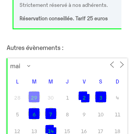
Strictement réservé à nos adhérents.
Réservation conseillée. Tarif 25 euros
Autres évènements :
L
M
M
J
V
S
D
28
29
30
1
2
3
4
5
6
7
8
9
10
11
12
13
14
15
16
17
18