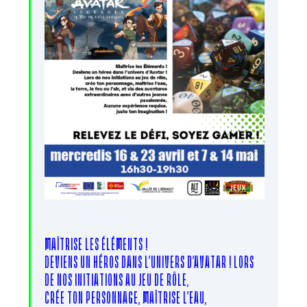
MAÎTRISE LES ÉLÉMENTS !
DEVIENS UN HÉROS DANS L’UNIVERS D’AVATAR ! LORS
DE NOS INITIATIONS AU JEU DE RÔLE,
CRÉE TON PERSONNAGE, MAÎTRISE L’EAU,