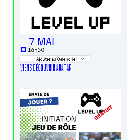
7 MAI
16h30
Ajouter au Calendrier
VIENS DÉCOUVRIR AVATAR
Télécharger ICS
Calendrier Googl