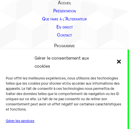
Accueil
Présentation
Que faire à l’Alternateur
En direct
Contact
Programme
Présentation
Gérer le consentement aux
Notre équipe
cookies
Aller plus loin
Pour offrir les meilleures expériences, nous utilisons des technologies
En pratique
telles que les cookies pour stocker et/ou accéder aux informations des
appareils. Le fait de consentir à ces technologies nous permettra de
Tarifs et horaires
traiter des données telles que le comportement de navigation ou les ID
Salles
uniques sur ce site. Le fait de ne pas consentir ou de retirer son
consentement peut avoir un effet négatif sur certaines caractéristiques
Équipements numériques
et fonctions.
Équipements traditionnels
Gérer les services
Pour les pro