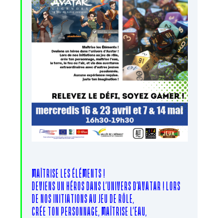
MAÎTRISE LES ÉLÉMENTS !
DEVIENS UN HÉROS DANS L’UNIVERS D’AVATAR ! LORS
DE NOS INITIATIONS AU JEU DE RÔLE,
CRÉE TON PERSONNAGE, MAÎTRISE L’EAU,