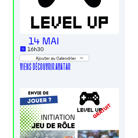
14 MAI
16h30
Ajouter au Calendrier
VIENS DÉCOUVRIR AVATAR
Télécharger ICS
Calendrier Googl