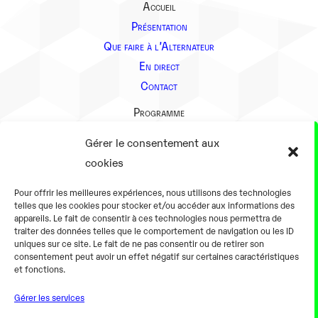
Accueil
Présentation
Que faire à l’Alternateur
En direct
Contact
Programme
Présentation
Gérer le consentement aux
Notre équipe
cookies
Aller plus loin
Pour offrir les meilleures expériences, nous utilisons des technologies
En pratique
telles que les cookies pour stocker et/ou accéder aux informations des
appareils. Le fait de consentir à ces technologies nous permettra de
Tarifs et horaires
traiter des données telles que le comportement de navigation ou les ID
Salles
uniques sur ce site. Le fait de ne pas consentir ou de retirer son
consentement peut avoir un effet négatif sur certaines caractéristiques
Équipements numériques
et fonctions.
Équipements traditionnels
Gérer les services
Pour les pro