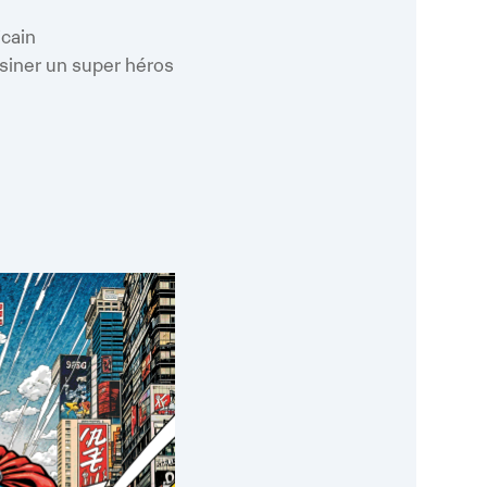
oogle
iCalendar
Office 365
cain
siner un super héros