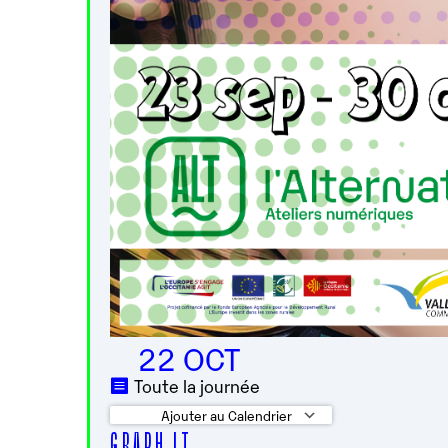
22 OCT
Toute la journée
Ajouter au Calendrier
G R A P H I T