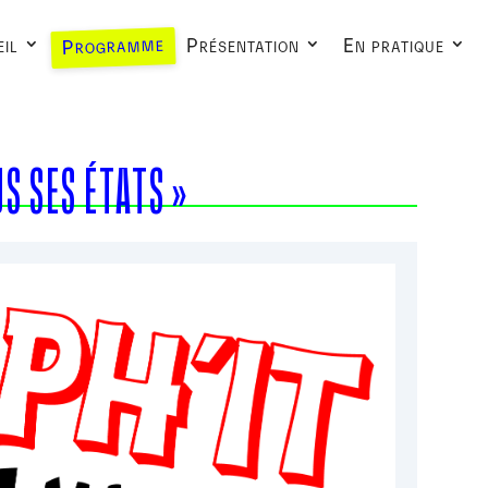
Programme
il
Présentation
En pratique
S SES ÉTATS »