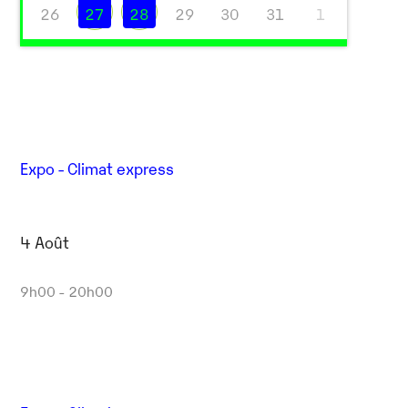
26
27
28
29
30
31
1
Expo - Climat express
4 Août
9h00 - 20h00