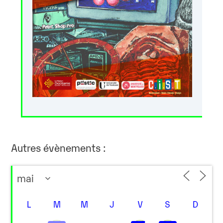
Autres évènements :
L
M
M
J
V
S
D