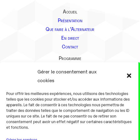
Accueil
Présentation
Que faire à l’Alternateur
En direct
Contact
Programme
Présentation
Gérer le consentement aux
Notre équipe
cookies
Aller plus loin
Pour offrir les meilleures expériences, nous utilisons des technologies
En pratique
telles que les cookies pour stocker et/ou accéder aux informations des
appareils. Le fait de consentir à ces technologies nous permettra de
Tarifs et horaires
traiter des données telles que le comportement de navigation ou les ID
Salles
uniques sur ce site. Le fait de ne pas consentir ou de retirer son
consentement peut avoir un effet négatif sur certaines caractéristiques
Équipements numériques
et fonctions.
Équipements traditionnels
Gérer les services