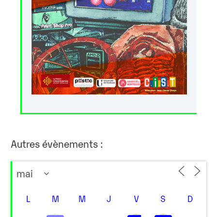
Autres évènements :
L
M
M
J
V
S
D