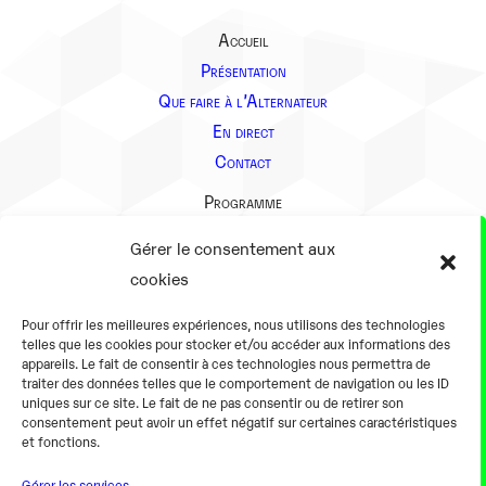
Accueil
Présentation
Que faire à l’Alternateur
En direct
Contact
Programme
Présentation
Gérer le consentement aux
Notre équipe
cookies
Aller plus loin
Pour offrir les meilleures expériences, nous utilisons des technologies
En pratique
telles que les cookies pour stocker et/ou accéder aux informations des
appareils. Le fait de consentir à ces technologies nous permettra de
Tarifs et horaires
traiter des données telles que le comportement de navigation ou les ID
Salles
uniques sur ce site. Le fait de ne pas consentir ou de retirer son
consentement peut avoir un effet négatif sur certaines caractéristiques
Équipements numériques
et fonctions.
Équipements traditionnels
Gérer les services