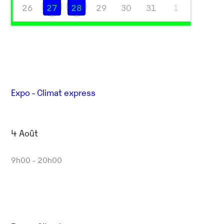
26
27
28
29
30
31
1
Expo - Climat express
4 Août
Outlook Live
9h00 - 20h00