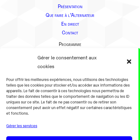
Présentation
Que faire à l’Alternateur
En direct
Contact
Programme
Présentation
Gérer le consentement aux
Notre équipe
cookies
Aller plus loin
Pour offrir les meilleures expériences, nous utilisons des technologies
En pratique
telles que les cookies pour stocker et/ou accéder aux informations des
appareils. Le fait de consentir à ces technologies nous permettra de
Tarifs et horaires
traiter des données telles que le comportement de navigation ou les ID
Salles
uniques sur ce site. Le fait de ne pas consentir ou de retirer son
consentement peut avoir un effet négatif sur certaines caractéristiques
Équipements numériques
et fonctions.
Équipements traditionnels
Gérer les services
Pour les pro