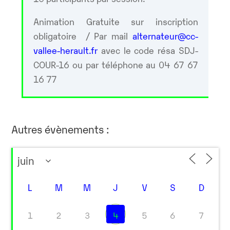
Animation Gratuite sur inscription
obligatoire / Par mail
alternateur@cc-
vallee-herault.fr
avec le code résa SDJ-
COUR-16 ou par téléphone au 04 67 67
16 77
Autres évènements :
L
M
M
J
V
S
D
1
2
3
4
5
6
7