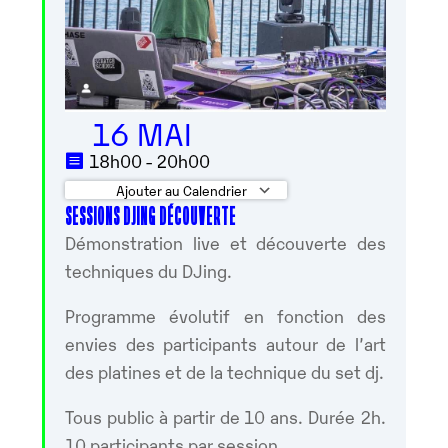
16 MAI
18h00 - 20h00
Ajouter au Calendrier
SESSIONS DJING DÉCOUVERTE
Télécharger ICS
Calendrier Googl
Démonstration live et découverte des
techniques du DJing.
Programme évolutif en fonction des
envies des participants autour de l’art
des platines et de la technique du set dj.
Tous public à partir de 10 ans. Durée 2h.
10 participants par session.