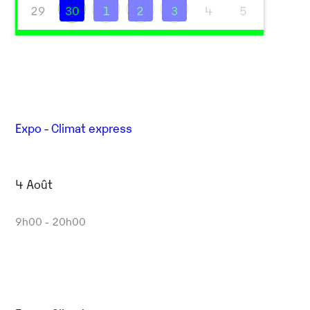
29
30
1
2
3
4
5
Expo - Climat express
Outlook Live
4 Août
9h00 - 20h00