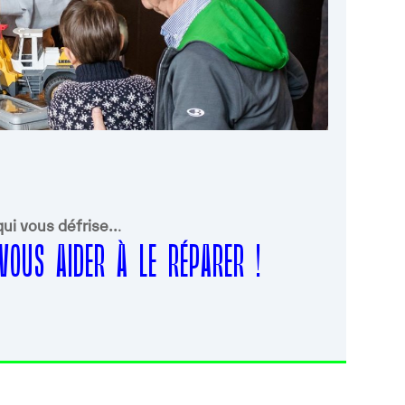
ui vous défrise..
.
oogle
iCalendar
Office 365
VOUS AIDER À LE RÉPARER !