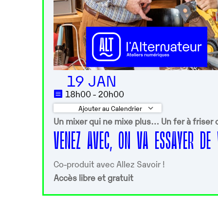
19 JAN
18h00 - 20h00
Ajouter au Calendrier
Un mixer qui ne mixe plus… Un fer à friser q
Télécharger ICS
Calendrier G
VENEZ AVEC, ON VA ESSAYER DE 
Co-produit avec Allez Savoir !
Accès libre et gratuit