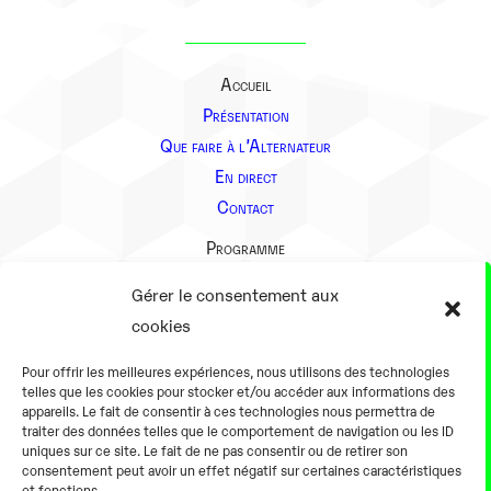
Accueil
Présentation
Que faire à l’Alternateur
En direct
Contact
Programme
Présentation
Gérer le consentement aux
Notre équipe
cookies
Aller plus loin
Pour offrir les meilleures expériences, nous utilisons des technologies
En pratique
telles que les cookies pour stocker et/ou accéder aux informations des
appareils. Le fait de consentir à ces technologies nous permettra de
Tarifs et horaires
traiter des données telles que le comportement de navigation ou les ID
Salles
uniques sur ce site. Le fait de ne pas consentir ou de retirer son
consentement peut avoir un effet négatif sur certaines caractéristiques
Équipements numériques
et fonctions.