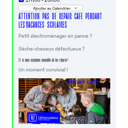
Ajouter au Calendrier
ATTENTION PAS DE REPAIR CAFE PENDANT
Télécharger ICS
Calendrier Google
LES VACANCES SCOLAIRES
Petit électroménager en panne ?
Sèche-cheveux défectueux ?
Et si nous essayions ensemble de les réparer !
Un moment convivial !