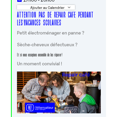
Ajouter au Calendrier
ATTENTION PAS DE REPAIR CAFE PENDANT
Télécharger ICS
Calendrier Googl
LES VACANCES SCOLAIRES
Petit électroménager en panne ?
Sèche-cheveux défectueux ?
Et si nous essayions ensemble de les réparer !
Un moment convivial !