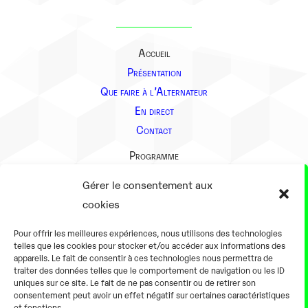
Accueil
Présentation
Que faire à l’Alternateur
En direct
Contact
Programme
Présentation
Gérer le consentement aux
Notre équipe
cookies
Aller plus loin
Pour offrir les meilleures expériences, nous utilisons des technologies
En pratique
telles que les cookies pour stocker et/ou accéder aux informations des
appareils. Le fait de consentir à ces technologies nous permettra de
Tarifs et horaires
traiter des données telles que le comportement de navigation ou les ID
Salles
uniques sur ce site. Le fait de ne pas consentir ou de retirer son
consentement peut avoir un effet négatif sur certaines caractéristiques
Équipements numériques
et fonctions.