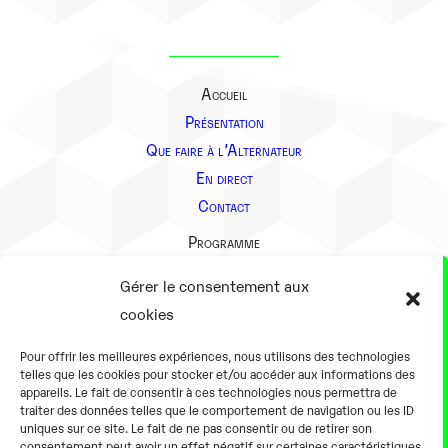
Accueil
Présentation
Que faire à l’Alternateur
En direct
Contact
Programme
Présentation
Gérer le consentement aux
Notre équipe
cookies
Aller plus loin
Pour offrir les meilleures expériences, nous utilisons des technologies
En pratique
telles que les cookies pour stocker et/ou accéder aux informations des
appareils. Le fait de consentir à ces technologies nous permettra de
Tarifs et horaires
traiter des données telles que le comportement de navigation ou les ID
Salles
uniques sur ce site. Le fait de ne pas consentir ou de retirer son
consentement peut avoir un effet négatif sur certaines caractéristiques