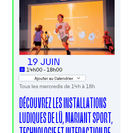
19 JUIN
14h00 - 18h00
Ajouter au Calendrier
Tous les mercredis de 14h à 18h
Télécharger ICS
Calendrier Googl
DÉCOUVREZ LES INSTALLATIONS
LUDIQUES DE LÜ, MARIANT SPORT,
TECHNOLOGIE ET INTERACTION DE