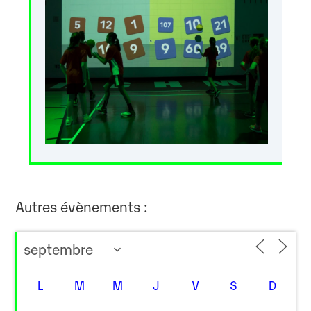
Autres évènements :
L
M
M
J
V
S
D