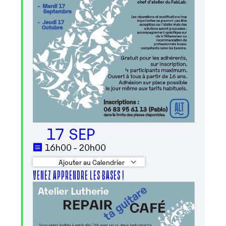
17 SEP
16h00 - 20h00
Ajouter au Calendrier
VENEZ APPRENDRE LES BASES !
Télécharger ICS
Calendrier Googl