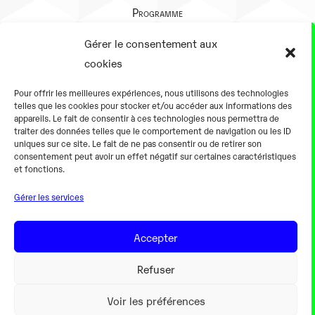
Programme
Présentation
Gérer le consentement aux
Notre équipe
cookies
Aller plus loin
Pour offrir les meilleures expériences, nous utilisons des technologies
En pratique
telles que les cookies pour stocker et/ou accéder aux informations des
appareils. Le fait de consentir à ces technologies nous permettra de
Tarifs et horaires
traiter des données telles que le comportement de navigation ou les ID
Salles
uniques sur ce site. Le fait de ne pas consentir ou de retirer son
consentement peut avoir un effet négatif sur certaines caractéristiques
Équipements numériques
et fonctions.
Équipements traditionnels
Gérer les services
Pour les pro
Gaming
Accepter
Refuser
Mentions légales
Voir les préférences