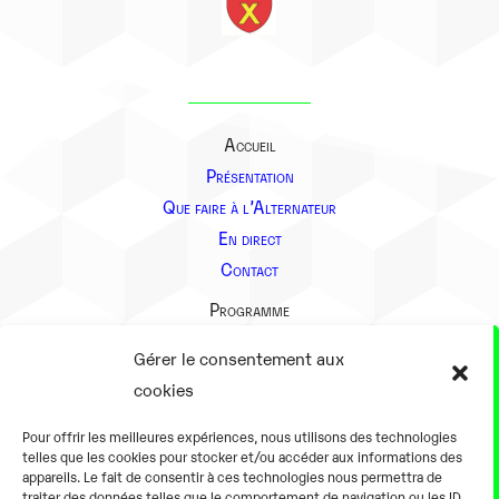
Accueil
Présentation
Que faire à l’Alternateur
En direct
Contact
Programme
Présentation
Gérer le consentement aux
Notre équipe
cookies
Aller plus loin
Pour offrir les meilleures expériences, nous utilisons des technologies
En pratique
telles que les cookies pour stocker et/ou accéder aux informations des
appareils. Le fait de consentir à ces technologies nous permettra de
Tarifs et horaires
traiter des données telles que le comportement de navigation ou les ID