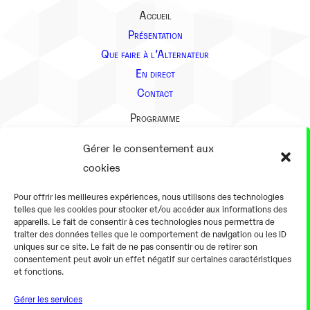
Accueil
Présentation
Que faire à l’Alternateur
En direct
Contact
Programme
Présentation
Gérer le consentement aux
Notre équipe
cookies
Aller plus loin
Pour offrir les meilleures expériences, nous utilisons des technologies
En pratique
telles que les cookies pour stocker et/ou accéder aux informations des
appareils. Le fait de consentir à ces technologies nous permettra de
Tarifs et horaires
traiter des données telles que le comportement de navigation ou les ID
Salles
uniques sur ce site. Le fait de ne pas consentir ou de retirer son
consentement peut avoir un effet négatif sur certaines caractéristiques
Équipements numériques
et fonctions.
Équipements traditionnels
Gérer les services
Pour les pro