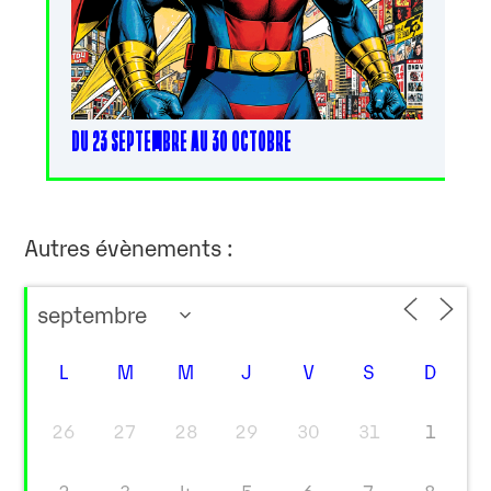
DU 23 SEPTEMBRE AU 30 OCTOBRE
Autres évènements :
L
M
M
J
V
S
D
26
27
28
29
30
31
1