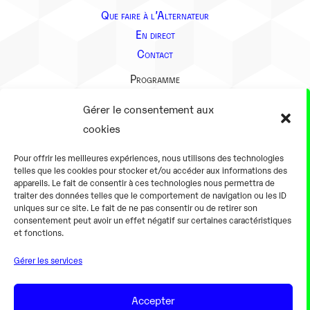
Que faire à l’Alternateur
En direct
Contact
Programme
Présentation
Gérer le consentement aux
Notre équipe
cookies
Aller plus loin
Pour offrir les meilleures expériences, nous utilisons des technologies
En pratique
telles que les cookies pour stocker et/ou accéder aux informations des
appareils. Le fait de consentir à ces technologies nous permettra de
Tarifs et horaires
traiter des données telles que le comportement de navigation ou les ID
Salles
uniques sur ce site. Le fait de ne pas consentir ou de retirer son
consentement peut avoir un effet négatif sur certaines caractéristiques
Équipements numériques
et fonctions.
Équipements traditionnels
Gérer les services
Pour les pro
Gaming
Accepter