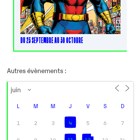
DU 23 SEPTEMBRE AU 30 OCTOBRE
Autres évènements :
L
M
M
J
V
S
D
1
2
3
4
5
6
7