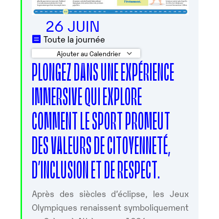
26 JUIN
Toute la journée
Ajouter au Calendrier
PLONGEZ DANS UNE EXPÉRIENCE
Télécharger ICS
Calendrier Google
IMMERSIVE QUI EXPLORE
COMMENT LE SPORT PROMEUT
DES VALEURS DE CITOYENNETÉ,
D’INCLUSION ET DE RESPECT.
Après des siècles d’éclipse, les Jeux
Olympiques renaissent symboliquement