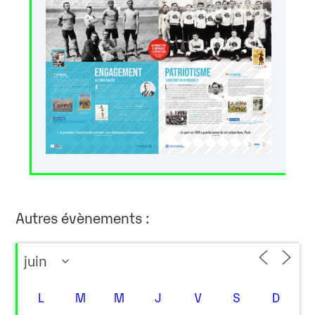
Autres évènements :
L
M
M
J
V
S
D