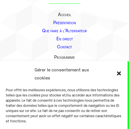
Accueil
Présentation
Que faire à l’Alternateur
En direct
Contact
Programme
Présentation
Gérer le consentement aux
Notre équipe
cookies
Aller plus loin
Pour offrir les meilleures expériences, nous utilisons des technologies
En pratique
telles que les cookies pour stocker et/ou accéder aux informations des
appareils. Le fait de consentir à ces technologies nous permettra de
Tarifs et horaires
traiter des données telles que le comportement de navigation ou les ID
Salles
uniques sur ce site. Le fait de ne pas consentir ou de retirer son
consentement peut avoir un effet négatif sur certaines caractéristiques
Équipements numériques
et fonctions.
Équipements traditionnels