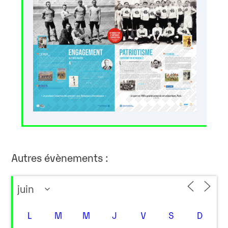
Autres évènements :
L
M
M
J
V
S
D