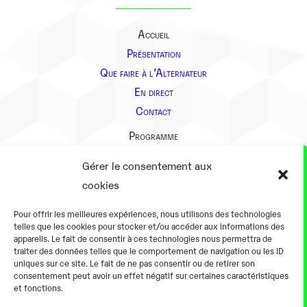
Accueil
Présentation
Que faire à l’Alternateur
En direct
Contact
Programme
Présentation
Gérer le consentement aux
Notre équipe
cookies
Aller plus loin
Pour offrir les meilleures expériences, nous utilisons des technologies
En pratique
telles que les cookies pour stocker et/ou accéder aux informations des
appareils. Le fait de consentir à ces technologies nous permettra de
Tarifs et horaires
traiter des données telles que le comportement de navigation ou les ID
Salles
uniques sur ce site. Le fait de ne pas consentir ou de retirer son
consentement peut avoir un effet négatif sur certaines caractéristiques
Équipements numériques
et fonctions.
Équipements traditionnels