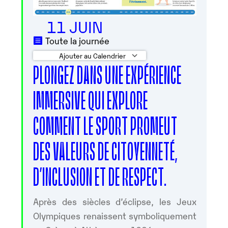
11 JUIN
Toute la journée
Ajouter au Calendrier
PLONGEZ DANS UNE EXPÉRIENCE
Télécharger ICS
Calendrier Google
IMMERSIVE QUI EXPLORE
COMMENT LE SPORT PROMEUT
DES VALEURS DE CITOYENNETÉ,
D’INCLUSION ET DE RESPECT.
Après des siècles d’éclipse, les Jeux
Olympiques renaissent symboliquement