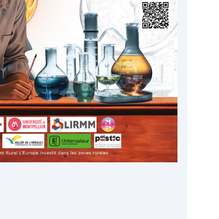
oogle
iCalendar
Office 365