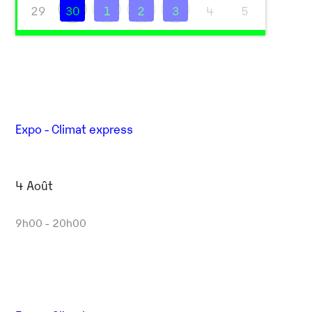
29
30
1
2
3
4
5
Expo - Climat express
4 Août
9h00 - 20h00