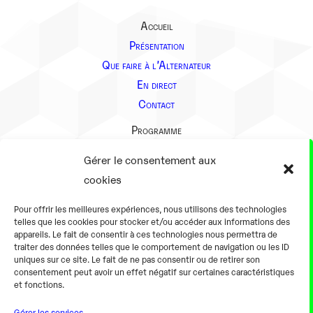
Accueil
Présentation
Que faire à l’Alternateur
En direct
Contact
Programme
Présentation
Gérer le consentement aux
Notre équipe
cookies
Aller plus loin
Pour offrir les meilleures expériences, nous utilisons des technologies
En pratique
telles que les cookies pour stocker et/ou accéder aux informations des
appareils. Le fait de consentir à ces technologies nous permettra de
Tarifs et horaires
traiter des données telles que le comportement de navigation ou les ID
Salles
uniques sur ce site. Le fait de ne pas consentir ou de retirer son
consentement peut avoir un effet négatif sur certaines caractéristiques
Équipements numériques
et fonctions.
Équipements traditionnels
Gérer les services