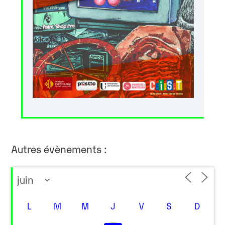
Autres évènements :
L
M
M
J
V
S
D