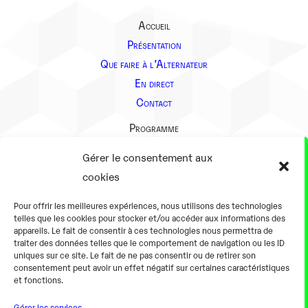
Accueil
Présentation
Que faire à l’Alternateur
En direct
Contact
Programme
Présentation
Gérer le consentement aux
Notre équipe
cookies
Aller plus loin
Pour offrir les meilleures expériences, nous utilisons des technologies
En pratique
telles que les cookies pour stocker et/ou accéder aux informations des
appareils. Le fait de consentir à ces technologies nous permettra de
Tarifs et horaires
traiter des données telles que le comportement de navigation ou les ID
Salles
uniques sur ce site. Le fait de ne pas consentir ou de retirer son
consentement peut avoir un effet négatif sur certaines caractéristiques
Équipements numériques
et fonctions.
Équipements traditionnels
Gérer les services