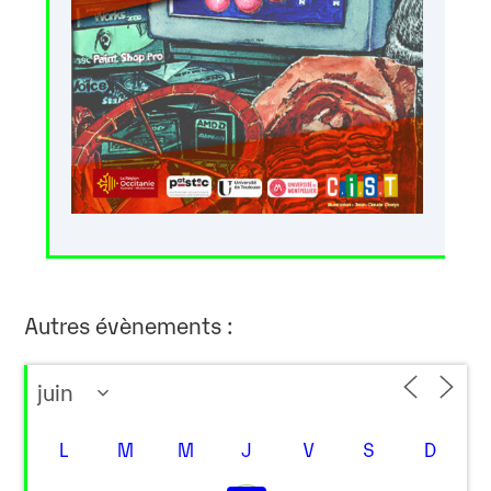
Autres évènements :
L
M
M
J
V
S
D