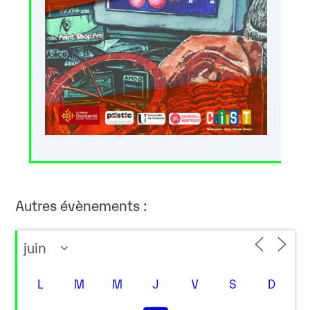
Autres évènements :
L
M
M
J
V
S
D