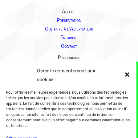
Accueil
Présentation
Que faire à l’Alternateur
En direct
Contact
Programme
Présentation
Gérer le consentement aux
Notre équipe
cookies
Aller plus loin
Pour offrir les meilleures expériences, nous utilisons des technologies
En pratique
telles que les cookies pour stocker et/ou accéder aux informations des
appareils. Le fait de consentir à ces technologies nous permettra de
Tarifs et horaires
traiter des données telles que le comportement de navigation ou les ID
Salles
uniques sur ce site. Le fait de ne pas consentir ou de retirer son
consentement peut avoir un effet négatif sur certaines caractéristiques
Équipements numériques
et fonctions.
Équipements traditionnels
Gérer les services