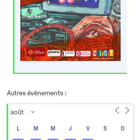
Autres évènements :
L
M
M
J
V
S
D