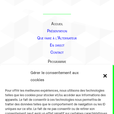
Accueil
Présentation
Que faire à l’Alternateur
En direct
Contact
Programme
Présentation
Gérer le consentement aux
Notre équipe
cookies
Aller plus loin
Pour offrir les meilleures expériences, nous utilisons des technologies
En pratique
telles que les cookies pour stocker et/ou accéder aux informations des
appareils. Le fait de consentir à ces technologies nous permettra de
Tarifs et horaires
traiter des données telles que le comportement de navigation ou les ID
Salles
uniques sur ce site. Le fait de ne pas consentir ou de retirer son
consentement peut avoir un effet négatif sur certaines caractéristiques