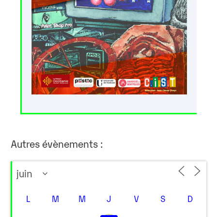
Autres évènements :
L
M
M
J
V
S
D