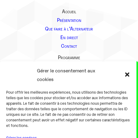
Accueil
Présentation
Que faire à l’Alternateur
En direct
Contact
Programme
Présentation
Gérer le consentement aux
Notre équipe
cookies
Aller plus loin
Pour offrir les meilleures expériences, nous utilisons des technologies
En pratique
telles que les cookies pour stocker et/ou accéder aux informations des
appareils. Le fait de consentir à ces technologies nous permettra de
Tarifs et horaires
traiter des données telles que le comportement de navigation ou les ID
Salles
uniques sur ce site. Le fait de ne pas consentir ou de retirer son
consentement peut avoir un effet négatif sur certaines caractéristiques
Équipements numériques
et fonctions.
Équipements traditionnels
Gérer les services