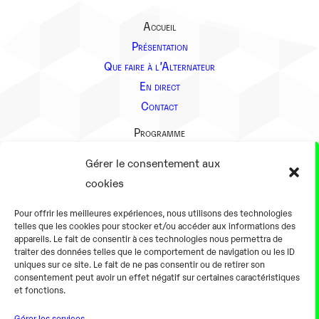
Accueil
Présentation
Que faire à l’Alternateur
En direct
Contact
Programme
Présentation
Gérer le consentement aux
Notre équipe
cookies
Aller plus loin
Pour offrir les meilleures expériences, nous utilisons des technologies
En pratique
telles que les cookies pour stocker et/ou accéder aux informations des
appareils. Le fait de consentir à ces technologies nous permettra de
Tarifs et horaires
traiter des données telles que le comportement de navigation ou les ID
Salles
uniques sur ce site. Le fait de ne pas consentir ou de retirer son
consentement peut avoir un effet négatif sur certaines caractéristiques
Équipements numériques
et fonctions.
Équipements traditionnels
Gérer les services