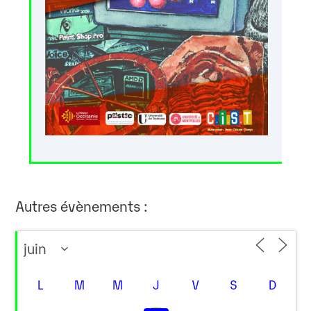
Autres évènements :
L
M
M
J
V
S
D