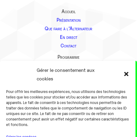
Accueil
Présentation
Que faire à l’Alternateur
En direct
Contact
Programme
Présentation
Gérer le consentement aux
Notre équipe
cookies
Aller plus loin
Pour offrir les meilleures expériences, nous utilisons des technologies
En pratique
telles que les cookies pour stocker et/ou accéder aux informations des
appareils. Le fait de consentir à ces technologies nous permettra de
Tarifs et horaires
traiter des données telles que le comportement de navigation ou les ID
Salles
uniques sur ce site. Le fait de ne pas consentir ou de retirer son
consentement peut avoir un effet négatif sur certaines caractéristiques
Équipements numériques
et fonctions.
Équipements traditionnels
Gérer les services