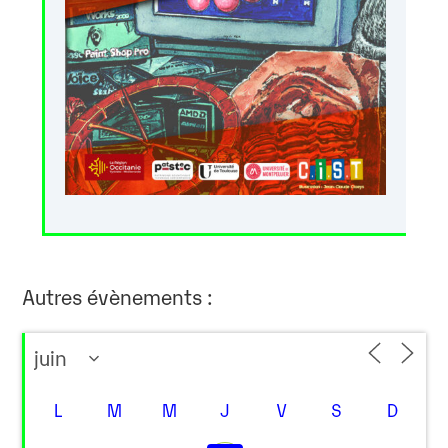
Autres évènements :
L
M
M
J
V
S
D